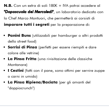
N.B.
Con un extra di soli 180€ + IVA potrai accedere al
"Doposcuola del Mercoledì"
, un laboratorio dedicato con
lo Chef Marco Montuori, che permetterà ai corsisti di
imparare tutti i segreti
per la preparazione di:
Panini Buns
(utilizzabili per hamburger o altri prodotti
dello street food)
Sorrisi di Pinsa
(perfetti per essere riempiti e dare
colore alle vetrine)
La Pinsa Fritta
(una rivisitazione delle classiche
Montanare)
I Cestini
(fatti con il pane, sono ottimi per servire zuppe
o carni in umido)
La Pinsa Ripiena/Baciata
(per gli amanti del
"doppiocrunch")