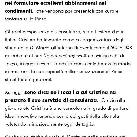
nel formulare eccellenti abbinamenti nei
condimenti,
che vengono poi presentati con cura e
fantasia sulla Pinsa.
Oltre alle esperienze di consulenza, sia all’estero che in
Italia, Cristina ha lavorato come co-organizzatrice degli
stand della
Di Marco
all’interno di eventi come il
SOLE DXB
di Dubai e al
San Valentines’day
svolto al Mitsukoshi di
Tokyo, in questi eventi la nostra consulente ha avuto modo
di mostrare le sue capacità nella realizzazione di Pinse
street food e gourmet.
Ad oggi
sono circa 80 i locali a cui Cristina ha
prestato il suo servizio di consulenza.
Grazie alla
giovane età Cristina è una consulente in grado di portare
idee innovative tenendo conto dei gusti della clientela
valutando minuziosamente ogni dettaglio.
Cristina ha anche il ruolo di Direttrice nella gestione dei