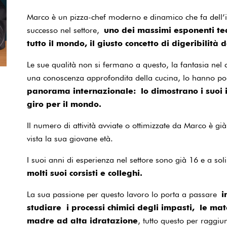
Marco è un pizza-chef moderno e dinamico che fa dell’i
successo nel settore,
uno dei massimi esponenti tecn
tutto il mondo, il giusto concetto di digeribilità
Le sue qualità non si fermano a questo, la fantasia nel 
una conoscenza approfondita della cucina, lo hanno po
panorama internazionale: lo dimostrano i suoi 
giro per il mondo.
Il numero di attività avviate o ottimizzate da Marco è g
vista la sua giovane età.
I suoi anni di esperienza nel settore sono già 16 e a so
molti suoi corsisti e colleghi.
La sua passione per questo lavoro lo porta a passare
i
studiare i processi chimici degli impasti, le mat
madre ad alta idratazione
, tutto questo per raggi