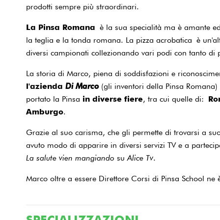
prodotti sempre più straordinari.
La Pinsa Romana
è la sua specialità ma è amante ed 
la teglia e la tonda romana. La pizza acrobatica è un'a
diversi campionati collezionando vari podi con tanto di
La storia di Marco, piena di soddisfazioni e riconoscime
l'azienda
Di Marco
(gli inventori della Pinsa Romana)
portato la Pinsa
in diverse fiere
, tra cui quelle di:
Ro
Amburgo
.
Grazie al suo carisma, che gli permette di trovarsi a su
avuto modo di apparire in diversi servizi TV e a parteci
La salute vien mangiando
su
Alice Tv
.
Marco oltre a essere Direttore Corsi di Pinsa School ne 
SPECIALIZZAZIONI