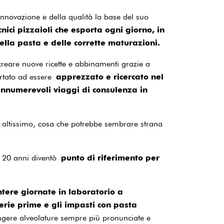
nnovazione e della qualità la base del suo
ici pizzaioli che esporta ogni giorno, in
 della pasta e delle corrette maturazioni.
creare nuove ricette e abbinamenti grazie a
rtato ad essere
apprezzato e ricercato nel
innumerevoli viaggi di consulenza in
ià altissimo, cosa che potrebbe sembrare strana
li 20 anni diventò
punto di riferimento per
ntere giornate in laboratorio a
erie prime e gli impasti con pasta
ungere alveolature sempre più pronunciate e