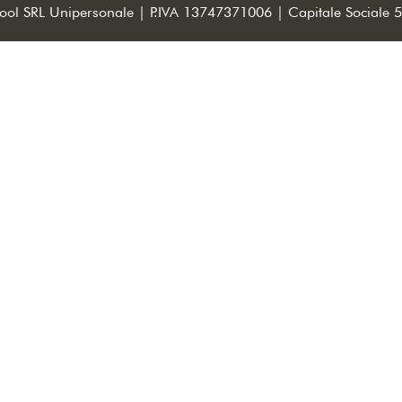
ool SRL Unipersonale | P.IVA 13747371006 | Capitale Sociale 